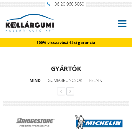
+36 20 960 5060
100% visszavásárlási garancia
GYÁRTÓK
MIND
GUMIABRONCSOK
FELNIK