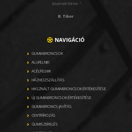
kiszemelt felnire.
B. Tibor
NAVIGÁCIÓ
GUMIABRONCSOK
ALUFELNIK
ACÉLFELNIK
HÁZHOZSZÁLLÍTÁS
HASZNÁLT GUMIABRONCSOK ÉRTÉKESÍTÉSE
ÚJ GUMIABRONCSOK ÉRTÉKESÍTÉSE
GUMIABRONCS-JAVÍTÁS
CENTRÍROZÁS
GUMISZERELÉS