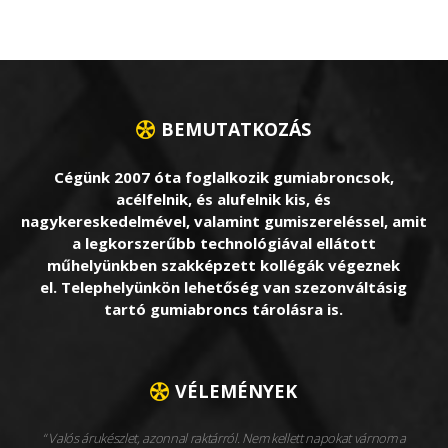
BEMUTATKOZÁS
Cégünk 2007 óta foglalkozik gumiabroncsok,
acélfelnik, és alufelnik kis, és
nagykereskedelmével, valamint gumiszereléssel, amit
a legkorszerűbb technológiával ellátott
műhelyünkben szakképzett kollégák végeznek
el. Telephelyünkön lehetőség van szezonváltásig
tartó gumiabroncs tárolásra is.
VÉLEMÉNYEK
Valós árukészlet, azonnal raktárról. Nem kellett napokat várnom a