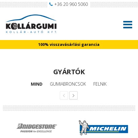
+36 20 960 5060
100% visszavásárlási garancia
GYÁRTÓK
MIND
GUMIABRONCSOK
FELNIK