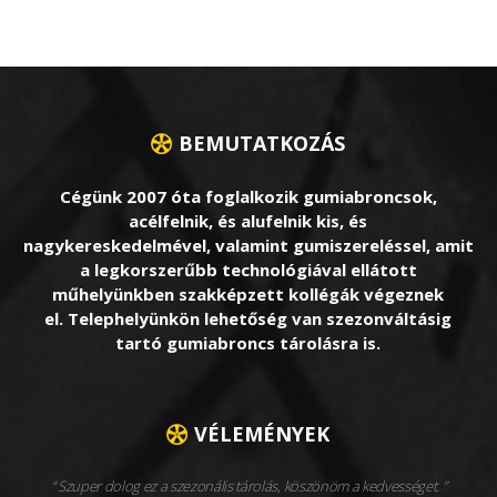
BEMUTATKOZÁS
Cégünk 2007 óta foglalkozik gumiabroncsok,
acélfelnik, és alufelnik kis, és
nagykereskedelmével, valamint gumiszereléssel, amit
a legkorszerűbb technológiával ellátott
műhelyünkben szakképzett kollégák végeznek
el. Telephelyünkön lehetőség van szezonváltásig
tartó gumiabroncs tárolásra is.
VÉLEMÉNYEK
Szuper dolog ez a szezonális tárolás, köszönöm a kedvességet.