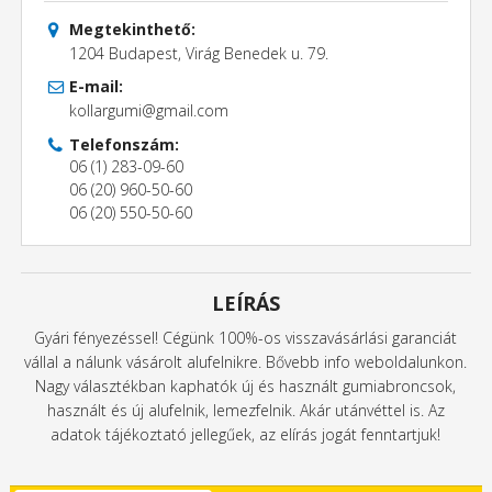
Megtekinthető:
1204 Budapest, Virág Benedek u. 79.
E-mail:
kollargumi@gmail.com
Telefonszám:
06 (1) 283-09-60
06 (20) 960-50-60
06 (20) 550-50-60
LEÍRÁS
Gyári fényezéssel! Cégünk 100%-os visszavásárlási garanciát
vállal a nálunk vásárolt alufelnikre. Bővebb info weboldalunkon.
Nagy választékban kaphatók új és használt gumiabroncsok,
használt és új alufelnik, lemezfelnik. Akár utánvéttel is. Az
adatok tájékoztató jellegűek, az elírás jogát fenntartjuk!