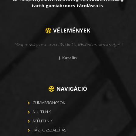
tartó gumiabroncs tárolásra is.
VÉLEMÉNYEK
Szuper dolog ez a szezonális tárolás, köszönöm a kedvességet.
J. Katalin
NAVIGÁCIÓ
GUMIABRONCSOK
ALUFELNIK
ACÉLFELNIK
HÁZHOZSZÁLLÍTÁS