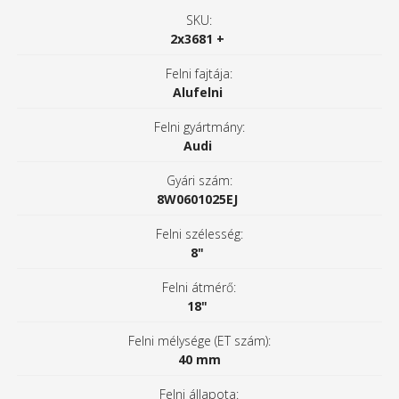
SKU:
2x3681 +
Felni fajtája:
Alufelni
Felni gyártmány:
Audi
Gyári szám:
8W0601025EJ
Felni szélesség:
8"
Felni átmérő:
18"
Felni mélysége (ET szám):
40 mm
Felni állapota: