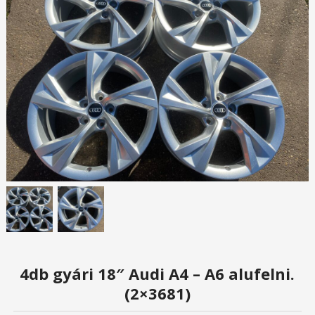
4db gyári 18″ Audi A4 – A6 alufelni.
(2×3681)