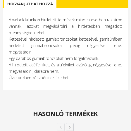
HOGYAN JUTHAT HOZZÁ
A weboldalunkon hirdetett termékek minden esetben raktáron
vannak, azokat megvásárolni a hirdetésben megadott
mennyiségben lehet.
Kettesével hirdetett gumiabroncsokat kettesével, garnitúrában
hirdetett gumiabroncsokat pedig négyesével lehet
megvásárolni.
Egy darabos gumiabroncsokat nem forgalmazunk.
A hirdetett acélfelniket, és alufelniket kizárólag négyesével lehet
megvásárolni, darabra nem.
Üzletünkben készpénzzel fizethet.
HASONLÓ TERMÉKEK