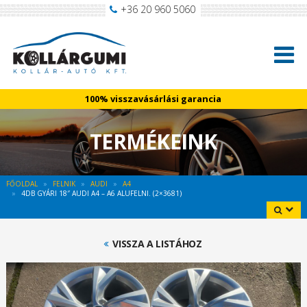
+36 20 960 5060
100% visszavásárlási garancia
TERMÉKEINK
FŐOLDAL
FELNIK
AUDI
A4
4DB GYÁRI 18″ AUDI A4 – A6 ALUFELNI. (2×3681)
VISSZA A LISTÁHOZ