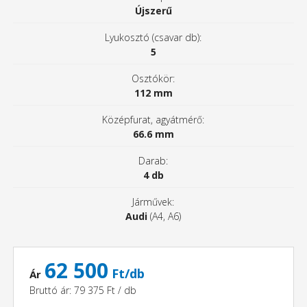
Újszerű
Lyukosztó (csavar db):
5
Osztókör:
112 mm
Középfurat, agyátmérő:
66.6 mm
Darab:
4 db
Járművek:
Audi
(A4, A6)
62 500
Ft/db
Ár
Bruttó ár: 79 375 Ft / db