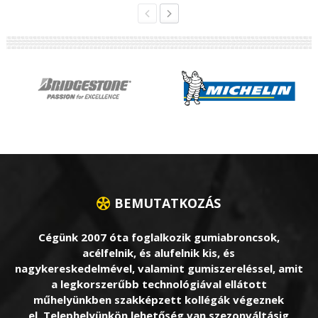
BEMUTATKOZÁS
Cégünk 2007 óta foglalkozik gumiabroncsok,
acélfelnik, és alufelnik kis, és
nagykereskedelmével, valamint gumiszereléssel, amit
a legkorszerűbb technológiával ellátott
műhelyünkben szakképzett kollégák végeznek
el. Telephelyünkön lehetőség van szezonváltásig