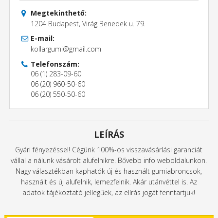
Megtekinthető:
1204 Budapest, Virág Benedek u. 79.
E-mail:
kollargumi@gmail.com
Telefonszám:
06 (1) 283-09-60
06 (20) 960-50-60
06 (20) 550-50-60
LEÍRÁS
Gyári fényezéssel! Cégünk 100%-os visszavásárlási garanciát
vállal a nálunk vásárolt alufelnikre. Bővebb info weboldalunkon.
Nagy választékban kaphatók új és használt gumiabroncsok,
használt és új alufelnik, lemezfelnik. Akár utánvéttel is. Az
adatok tájékoztató jellegűek, az elírás jogát fenntartjuk!