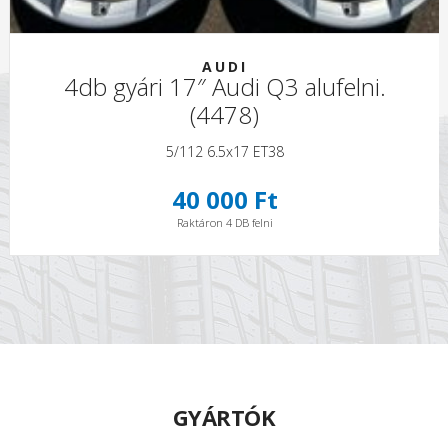
AUDI
4db gyári 17″ Audi Q3 alufelni.
(4478)
5/112 6.5x17 ET38
40 000 Ft
Raktáron 4 DB felni
GYÁRTÓK