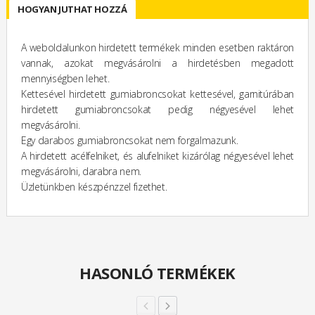
HOGYAN JUTHAT HOZZÁ
A weboldalunkon hirdetett termékek minden esetben raktáron
vannak, azokat megvásárolni a hirdetésben megadott
mennyiségben lehet.
Kettesével hirdetett gumiabroncsokat kettesével, garnitúrában
hirdetett gumiabroncsokat pedig négyesével lehet
megvásárolni.
Egy darabos gumiabroncsokat nem forgalmazunk.
A hirdetett acélfelniket, és alufelniket kizárólag négyesével lehet
megvásárolni, darabra nem.
Üzletünkben készpénzzel fizethet.
HASONLÓ TERMÉKEK