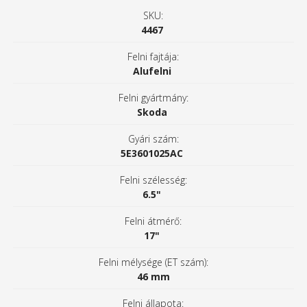
SKU:
4467
Felni fajtája:
Alufelni
Felni gyártmány:
Skoda
Gyári szám:
5E3601025AC
Felni szélesség:
6.5"
Felni átmérő:
17"
Felni mélysége (ET szám):
46 mm
Felni állapota: