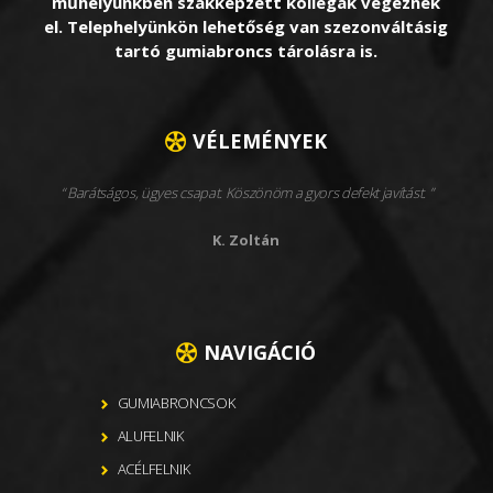
műhelyünkben szakképzett kollégák végeznek
el. Telephelyünkön lehetőség van szezonváltásig
tartó gumiabroncs tárolásra is.
VÉLEMÉNYEK
Barátságos, ügyes csapat. Köszönöm a gyors defekt javítást.
K. Zoltán
NAVIGÁCIÓ
GUMIABRONCSOK
ALUFELNIK
ACÉLFELNIK