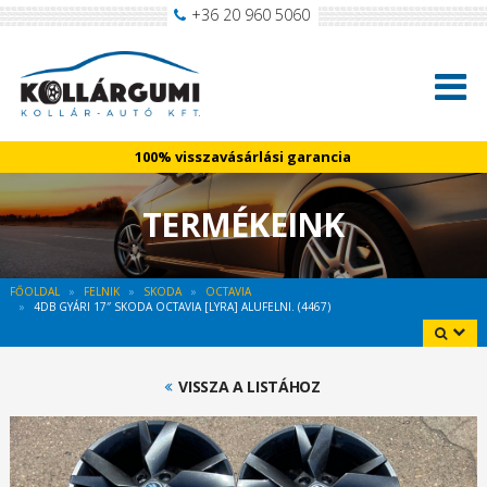
+36 20 960 5060
100% visszavásárlási garancia
TERMÉKEINK
FŐOLDAL
FELNIK
SKODA
OCTAVIA
4DB GYÁRI 17″ SKODA OCTAVIA [LYRA] ALUFELNI. (4467)
VISSZA A LISTÁHOZ