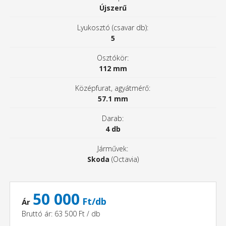
Újszerű
Lyukosztó (csavar db):
5
Osztókör:
112 mm
Középfurat, agyátmérő:
57.1 mm
Darab:
4 db
Járművek:
Skoda
(Octavia)
50 000
Ft/db
Ár
Bruttó ár: 63 500 Ft / db