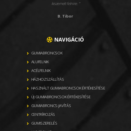
kiszemelt felnire.
B. Tibor
NAVIGÁCIÓ
GUMIABRONCSOK
ALUFELNIK
ACÉLFELNIK
HÁZHOZSZÁLLÍTÁS
HASZNÁLT GUMIABRONCSOK ÉRTÉKESÍTÉSE
ÚJ GUMIABRONCSOK ÉRTÉKESÍTÉSE
GUMIABRONCS-JAVÍTÁS
CENTRÍROZÁS
GUMISZERELÉS