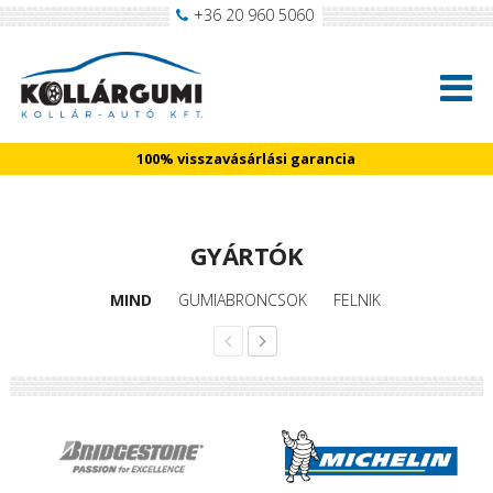
+36 20 960 5060
100% visszavásárlási garancia
GYÁRTÓK
MIND
GUMIABRONCSOK
FELNIK