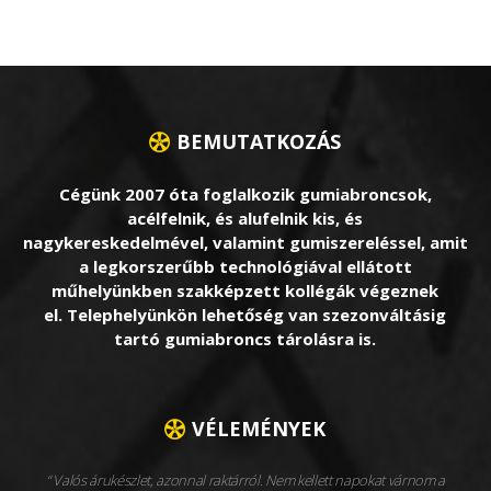
BEMUTATKOZÁS
Cégünk 2007 óta foglalkozik gumiabroncsok,
acélfelnik, és alufelnik kis, és
nagykereskedelmével, valamint gumiszereléssel, amit
a legkorszerűbb technológiával ellátott
műhelyünkben szakképzett kollégák végeznek
el. Telephelyünkön lehetőség van szezonváltásig
tartó gumiabroncs tárolásra is.
VÉLEMÉNYEK
Valós árukészlet, azonnal raktárról. Nem kellett napokat várnom a