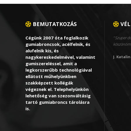
BEMUTATKOZÁS
VÉ
Cégünk 2007 óta foglalkozik
Szuper dol
gumiabroncsok, acélfelnik, és
köszönöm 
alufelnik kis, és
nagykereskedelmével, valamint
J. Katalin
gumiszereléssel, amit a
legkorszerűbb technológiával
ellátott műhelyünkben
szakképzett kollégák
végeznek el. Telephelyünkön
lehetőség van szezonváltásig
tartó gumiabroncs tárolásra
is.