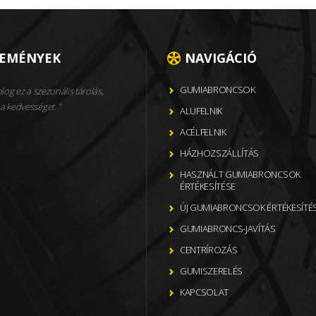
LEMÉNYEK
NAVIGÁCIÓ
GUMIABRONCSOK
og ez a szezonális tárolás,
a kedvességet.
ALUFELNIK
ACÉLFELNIK
HÁZHOZSZÁLLÍTÁS
HASZNÁLT GUMIABRONCSOK
ÉRTÉKESÍTÉSE
ÚJ GUMIABRONCSOK ÉRTÉKESÍTÉ
GUMIABRONCS-JAVÍTÁS
CENTRÍROZÁS
GUMISZERELÉS
KAPCSOLAT