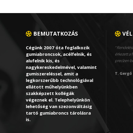
BEMUTATKOZÁS
VÉ
Cégünk 2007 óta foglalkozik
Rendelést
gumiabroncsok, acélfelnik, és
érkezett a f
alufelnik kis, és
precízen 
nagykereskedelmével, valamint
gumiszereléssel, amit a
T. Gergő
legkorszerűbb technológiával
ellátott műhelyünkben
szakképzett kollégák
végeznek el. Telephelyünkön
lehetőség van szezonváltásig
tartó gumiabroncs tárolásra
is.