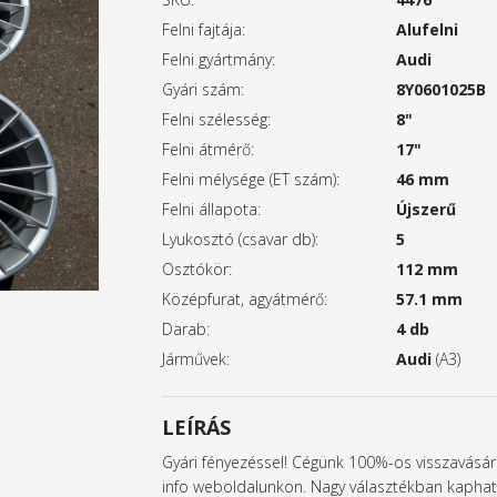
Felni fajtája:
Alufelni
Felni gyártmány:
Audi
Gyári szám:
8Y0601025B
Felni szélesség:
8"
Felni átmérő:
17"
Felni mélysége (ET szám):
46 mm
Felni állapota:
Újszerű
Lyukosztó (csavar db):
5
Osztókör:
112 mm
Középfurat, agyátmérő:
57.1 mm
Darab:
4 db
Járművek:
Audi
(A3)
LEÍRÁS
Gyári fényezéssel! Cégünk 100%-os visszavásárlá
info weboldalunkon. Nagy választékban kapható