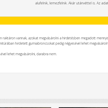
alufelnik, lemezfelnik. Akár utánvéttel is. Az ada
n raktáron vannak, azokat megvásárolni a hirdetésben megadott mennyis
rnitúrában hirdetett gumiabroncsokat pedig négyesével lehet megvásároln
yesével lehet megvásárolni, darabra nem.