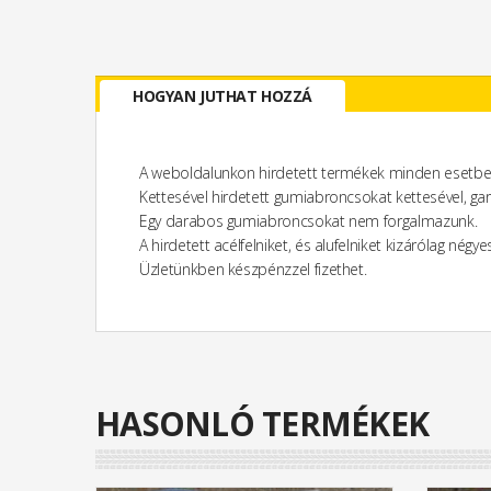
HOGYAN JUTHAT HOZZÁ
A weboldalunkon hirdetett termékek minden esetbe
Kettesével hirdetett gumiabroncsokat kettesével, ga
Egy darabos gumiabroncsokat nem forgalmazunk.
A hirdetett acélfelniket, és alufelniket kizárólag nég
Üzletünkben készpénzzel fizethet.
HASONLÓ TERMÉKEK