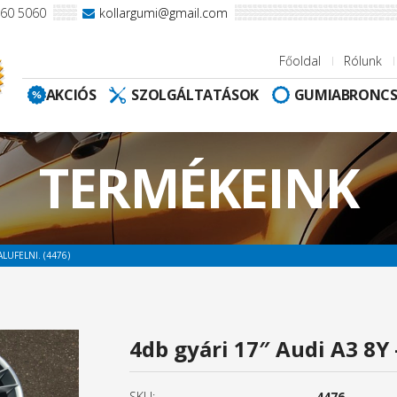
960 5060
kollargumi@gmail.com
Főoldal
Rólunk
AKCIÓS
SZOLGÁLTATÁSOK
GUMIABRONC
TERMÉKEINK
ALUFELNI. (4476)
4db gyári 17″ Audi A3 8Y –
SKU:
4476