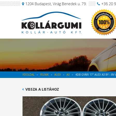
1204 Budapest, Virág Benedek u. 79.
+36 20 
FŐOLDAL
FELNIK
AUDI
A3
4DB GYÁRI 17″ AUDI A3 8Y – 8V 
VISSZA A LISTÁHOZ