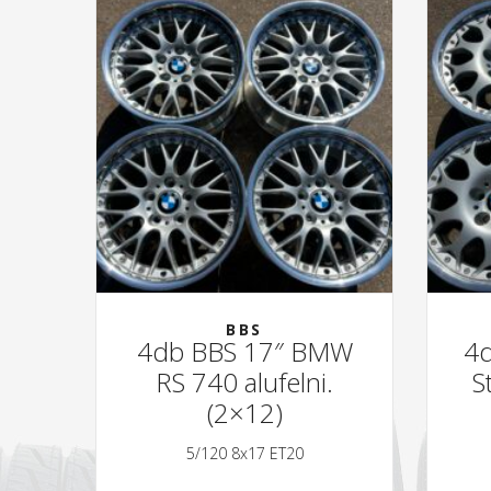
BBS
4db BBS 17″ BMW
4d
RS 740 alufelni.
S
(2×12)
5/120 8x17 ET20