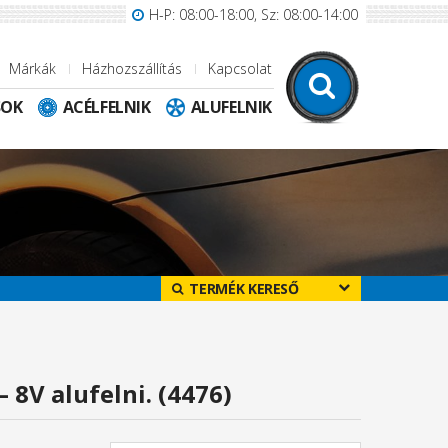
H-P: 08:00-18:00, Sz: 08:00-14:00
Márkák
Házhozszállítás
Kapcsolat
SOK
ACÉLFELNIK
ALUFELNIK
TERMÉK KERESŐ
 8V alufelni. (4476)