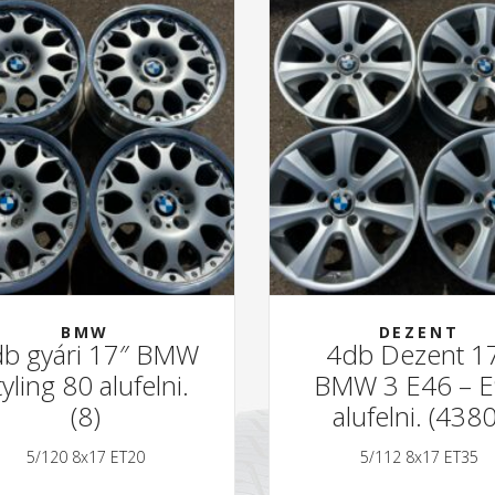
BMW
DEZENT
b gyári 17″ BMW
4db Dezent 1
tyling 80 alufelni.
BMW 3 E46 – 
(8)
alufelni. (4380
5/120 8x17 ET20
5/112 8x17 ET35