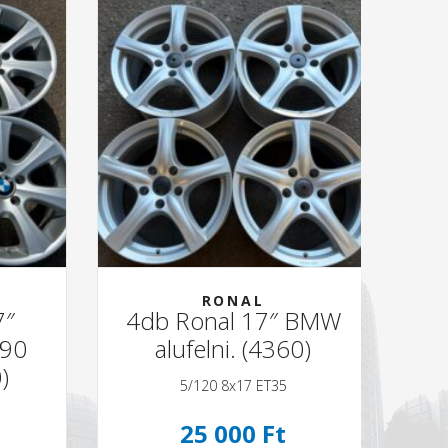
RONAL
7″
4db Ronal 17″ BMW
4
E90
alufelni. (4360)
)
5/120 8x17 ET35
25 000 Ft