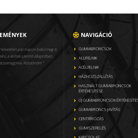
LEMÉNYEK
NAVIGÁCIÓ
GUMIABRONCSOK
 követően pár napon belül meg is
elni, a leírtak szerinti állapotban,
ALUFELNIK
becsomagolva. Köszönöm
ACÉLFELNIK
HÁZHOZSZÁLLÍTÁS
HASZNÁLT GUMIABRONCSOK
ÉRTÉKESÍTÉSE
ÚJ GUMIABRONCSOK ÉRTÉKESÍTÉ
GUMIABRONCS-JAVÍTÁS
CENTRÍROZÁS
GUMISZERELÉS
KAPCSOLAT