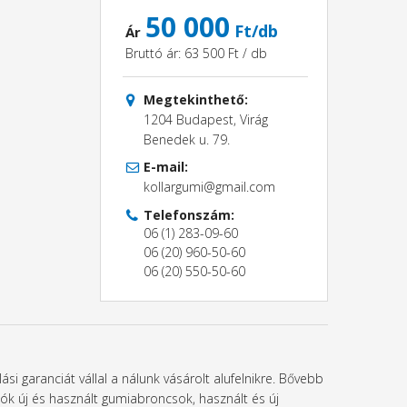
50 000
Ft/db
Ár
Bruttó ár: 63 500 Ft / db
Megtekinthető:
1204 Budapest, Virág
Benedek u. 79.
E-mail:
kollargumi@gmail.com
Telefonszám:
06 (1) 283-09-60
06 (20) 960-50-60
06 (20) 550-50-60
si garanciát vállal a nálunk vásárolt alufelnikre. Bővebb
k új és használt gumiabroncsok, használt és új