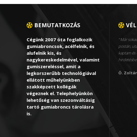
BEMUTATKOZÁS
VÉ
Cégünk 2007 óta foglalkozik
Már sokad
gumiabroncsok, acélfelnik, és
postán, utá
alufelnik kis, és
kaptam és 
nagykereskedelmével, valamint
hirdetésbe
gumiszereléssel, amit a
legkorszerűbb technológiával
Ö. Zoltá
ellátott műhelyünkben
szakképzett kollégák
végeznek el. Telephelyünkön
lehetőség van szezonváltásig
tartó gumiabroncs tárolásra
is.