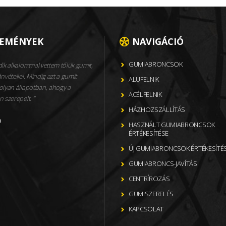
LEMÉNYEK
NAVIGÁCIÓ
GUMIABRONCSOK
ik alkalommal vettem tőlük gumit,
nvétellel. Mindig azt a gumit
ALUFELNIK
olyan állapotban, ahogy a
ACÉLFELNIK
n szerepelt.
HÁZHOZSZÁLLÍTÁS
n
HASZNÁLT GUMIABRONCSOK
ÉRTÉKESÍTÉSE
ÚJ GUMIABRONCSOK ÉRTÉKESÍTÉ
GUMIABRONCS-JAVÍTÁS
CENTRÍROZÁS
GUMISZERELÉS
KAPCSOLAT