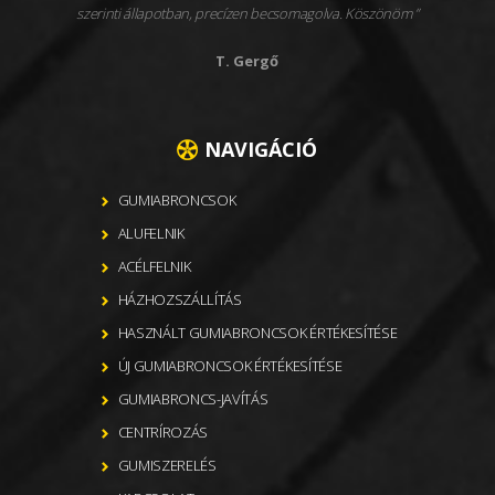
szerinti állapotban, precízen becsomagolva. Köszönöm
T. Gergő
NAVIGÁCIÓ
GUMIABRONCSOK
ALUFELNIK
ACÉLFELNIK
HÁZHOZSZÁLLÍTÁS
HASZNÁLT GUMIABRONCSOK ÉRTÉKESÍTÉSE
ÚJ GUMIABRONCSOK ÉRTÉKESÍTÉSE
GUMIABRONCS-JAVÍTÁS
CENTRÍROZÁS
GUMISZERELÉS