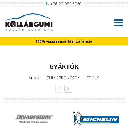
+36 20 960 5060
100% visszavásárlási garancia
GYÁRTÓK
MIND
GUMIABRONCSOK
FELNIK