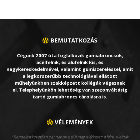
BEMUTATKOZÁS
Cégünk 2007 óta foglalkozik gumiabroncsok,
acélfelnik, és alufelnik kis, és
nagykereskedelmével, valamint gumiszereléssel, amit
a legkorszerűbb technológiával ellátott
műhelyünkben szakképzett kollégák végeznek
el. Telephelyünkön lehetőség van szezonváltásig
tartó gumiabroncs tárolásra is.
VÉLEMÉNYEK
Rendelést követően pár napon belül meg is érkezett a felni, a leírtak