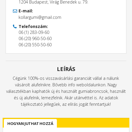
1204 Budapest, Virág Benedek u. 79.
E-mail:
kollargumi@gmail.com
Telefonszám:
06 (1) 283-09-60
06 (20) 960-50-60
06 (20) 550-50-60
LEÍRÁS
Cégünk 100%-os visszavásárlási garanciát vállal a nálunk
vásárolt alufelnikre. Bővebb info weboldalunkon. Nagy
választékban kaphatók új és használt gumiabroncsok, használt
és új alufelnik, lemezfelnik. Akár utánvéttel is. Az adatok
tájékoztató jellegűek, az elírás jogát fenntartjuk!
HOGYAN JUTHAT HOZZÁ