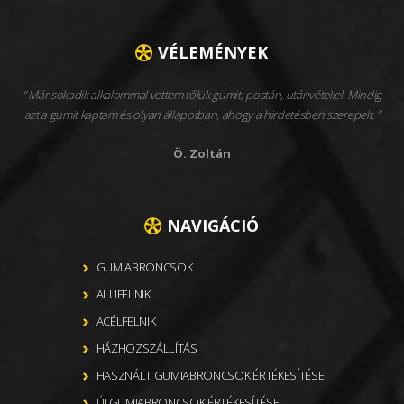
VÉLEMÉNYEK
Már sokadik alkalommal vettem tőlük gumit, postán, utánvétellel. Mindig
azt a gumit kaptam és olyan állapotban, ahogy a hirdetésben szerepelt.
Ö. Zoltán
NAVIGÁCIÓ
GUMIABRONCSOK
ALUFELNIK
ACÉLFELNIK
HÁZHOZSZÁLLÍTÁS
HASZNÁLT GUMIABRONCSOK ÉRTÉKESÍTÉSE
ÚJ GUMIABRONCSOK ÉRTÉKESÍTÉSE