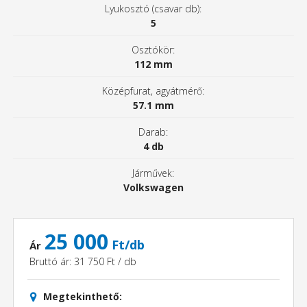
Lyukosztó (csavar db):
5
Osztókör:
112 mm
Középfurat, agyátmérő:
57.1 mm
Darab:
4 db
Járművek:
Volkswagen
25 000
Ft/db
Ár
Bruttó ár: 31 750 Ft / db
Megtekinthető: