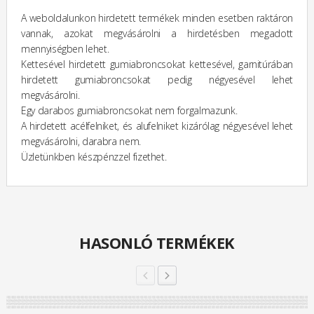
A weboldalunkon hirdetett termékek minden esetben raktáron
vannak, azokat megvásárolni a hirdetésben megadott
mennyiségben lehet.
Kettesével hirdetett gumiabroncsokat kettesével, garnitúrában
hirdetett gumiabroncsokat pedig négyesével lehet
megvásárolni.
Egy darabos gumiabroncsokat nem forgalmazunk.
A hirdetett acélfelniket, és alufelniket kizárólag négyesével lehet
megvásárolni, darabra nem.
Üzletünkben készpénzzel fizethet.
HASONLÓ TERMÉKEK