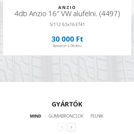
ANZIO
4db Anzio 16″ VW alufelni. (4497)
5/112 6.5x16 ET41
30 000 Ft
Raktáron 4 DB felni
GYÁRTÓK
MIND
GUMIABRONCSOK
FELNIK