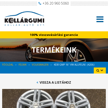
+36 20 960 5060
100% visszavásárlási garancia
TERMÉKEINK
FŐOLDAL
FELNIK
VOLKSWAGEN
4DB GMP 16″ VW ALUFELNI. (4206)
VISSZA A LISTÁHOZ