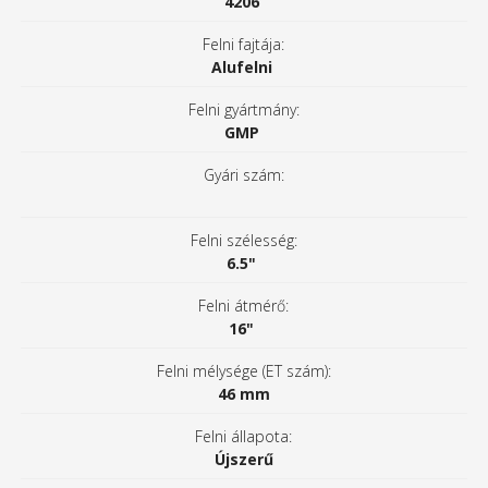
4206
Felni fajtája:
Alufelni
Felni gyártmány:
GMP
Gyári szám:
Felni szélesség:
6.5"
Felni átmérő:
16"
Felni mélysége (ET szám):
46 mm
Felni állapota:
Újszerű