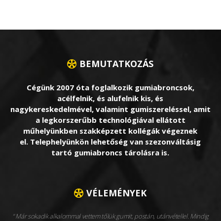
BEMUTATKOZÁS
Cégünk 2007 óta foglalkozik gumiabroncsok,
acélfelnik, és alufelnik kis, és
nagykereskedelmével, valamint gumiszereléssel, amit
a legkorszerűbb technológiával ellátott
műhelyünkben szakképzett kollégák végeznek
el. Telephelyünkön lehetőség van szezonváltásig
tartó gumiabroncs tárolásra is.
VÉLEMÉNYEK
Már sokadik alkalommal vettem tőlük gumit, postán, utánvétellel. Mindig