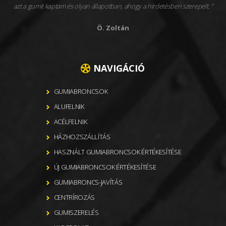
azt a gumit kaptam és olyan állapotban, ahogy a hirdetésben szerepelt.
Ö. Zoltán
NAVIGÁCIÓ
GUMIABRONCSOK
ALUFELNIK
ACÉLFELNIK
HÁZHOZSZÁLLÍTÁS
HASZNÁLT GUMIABRONCSOK ÉRTÉKESÍTÉSE
ÚJ GUMIABRONCSOK ÉRTÉKESÍTÉSE
GUMIABRONCS-JAVÍTÁS
CENTRÍROZÁS
GUMISZERELÉS