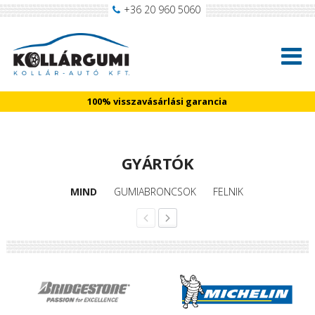
+36 20 960 5060
100% visszavásárlási garancia
GYÁRTÓK
MIND
GUMIABRONCSOK
FELNIK