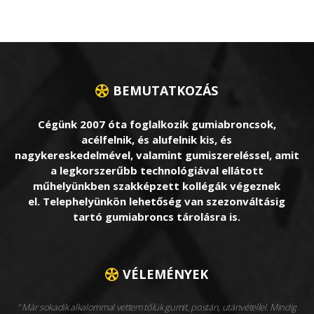
BEMUTATKOZÁS
Cégünk 2007 óta foglalkozik gumiabroncsok,
acélfelnik, és alufelnik kis, és
nagykereskedelmével, valamint gumiszereléssel, amit
a legkorszerűbb technológiával ellátott
műhelyünkben szakképzett kollégák végeznek
el. Telephelyünkön lehetőség van szezonváltásig
tartó gumiabroncs tárolásra is.
VÉLEMÉNYEK
Már sokadik alkalommal vettem tőlük gumit, postán, utánvétellel. Mindig