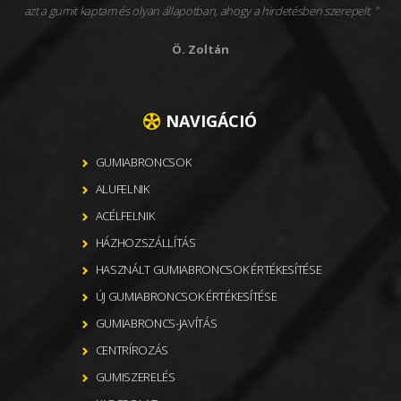
azt a gumit kaptam és olyan állapotban, ahogy a hirdetésben szerepelt.
Ö. Zoltán
NAVIGÁCIÓ
GUMIABRONCSOK
ALUFELNIK
ACÉLFELNIK
HÁZHOZSZÁLLÍTÁS
HASZNÁLT GUMIABRONCSOK ÉRTÉKESÍTÉSE
ÚJ GUMIABRONCSOK ÉRTÉKESÍTÉSE
GUMIABRONCS-JAVÍTÁS
CENTRÍROZÁS
GUMISZERELÉS