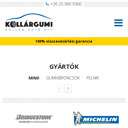
+36 20 960 5060
100% visszavásárlási garancia
GYÁRTÓK
MIND
GUMIABRONCSOK
FELNIK