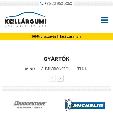
+36 20 960 5060
100% visszavásárlási garancia
GYÁRTÓK
MIND
GUMIABRONCSOK
FELNIK