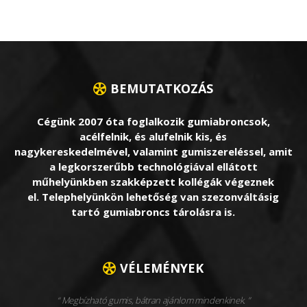
BEMUTATKOZÁS
Cégünk 2007 óta foglalkozik gumiabroncsok,
acélfelnik, és alufelnik kis, és
nagykereskedelmével, valamint gumiszereléssel, amit
a legkorszerűbb technológiával ellátott
műhelyünkben szakképzett kollégák végeznek
el. Telephelyünkön lehetőség van szezonváltásig
tartó gumiabroncs tárolásra is.
VÉLEMÉNYEK
Megbízható gumis, bátran ajánlom mindenkinek.