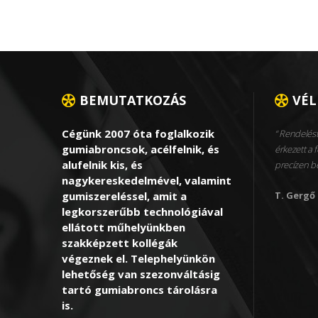
BEMUTATKOZÁS
VÉ
Cégünk 2007 óta foglalkozik
Rendelést
gumiabroncsok, acélfelnik, és
érkezett a f
alufelnik kis, és
precízen 
nagykereskedelmével, valamint
gumiszereléssel, amit a
T. Gergő
legkorszerűbb technológiával
ellátott műhelyünkben
szakképzett kollégák
végeznek el. Telephelyünkön
lehetőség van szezonváltásig
tartó gumiabroncs tárolásra
is.