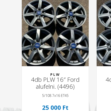
PLW
4db PLW 16″ Ford
4d
alufelni. (4496)
5/108 7x16 ET45
25 000 Ft