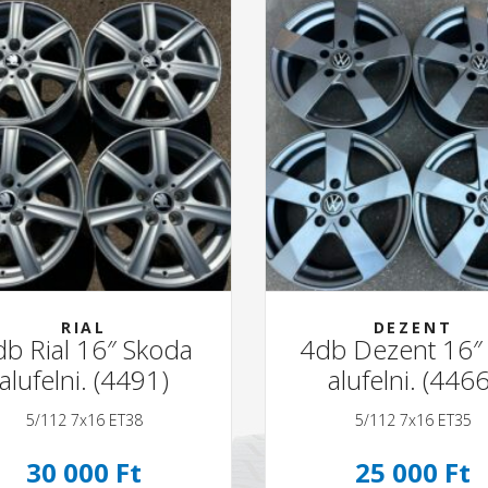
RIAL
DEZENT
b Rial 16″ Skoda
4db Dezent 16″
alufelni. (4491)
alufelni. (4466
5/112 7x16 ET38
5/112 7x16 ET35
30 000 Ft
25 000 Ft