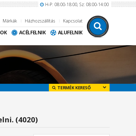
H-P: 08:00-18:00, Sz: 08:00-14:00
Márkák
Házhozszállítás
Kapcsolat
SOK
ACÉLFELNIK
ALUFELNIK
TERMÉK KERESŐ
lni. (4020)