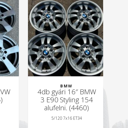
BMW
 VW
4db gyári 16″ BMW
4
)
3 E90 Styling 154
O
alufelni. (4460)
5/120 7x16 ET34