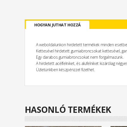
HOGYAN JUTHAT HOZZÁ
A weboldalunkon hirdetett termékek minden esetbe
Kettesével hirdetett gumiabroncsokat kettesével, ga
Egy darabos gumiabroncsokat nem forgalmazunk.
A hirdetett acélfelniket, és alufelniket kizárólag nég
Üzletünkben készpénzzel fizethet.
HASONLÓ TERMÉKEK