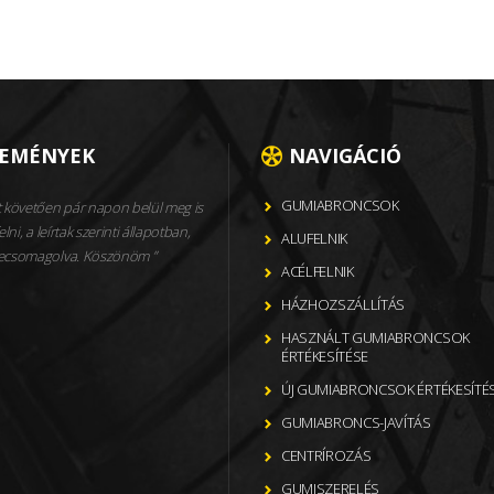
LEMÉNYEK
NAVIGÁCIÓ
GUMIABRONCSOK
 követően pár napon belül meg is
elni, a leírtak szerinti állapotban,
ALUFELNIK
becsomagolva. Köszönöm
ACÉLFELNIK
HÁZHOZSZÁLLÍTÁS
HASZNÁLT GUMIABRONCSOK
ÉRTÉKESÍTÉSE
ÚJ GUMIABRONCSOK ÉRTÉKESÍTÉ
GUMIABRONCS-JAVÍTÁS
CENTRÍROZÁS
GUMISZERELÉS