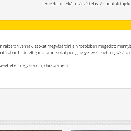
lemezfelnik. Akár utánvéttel is. Az adatok tájéko
n raktáron vannak, azokat megvásárolni a hirdetésben megadott mennyis
rnitúrában hirdetett gumiabroncsokat pedig négyesével lehet megvásároln
yesével lehet megvásárolni, darabra nem.