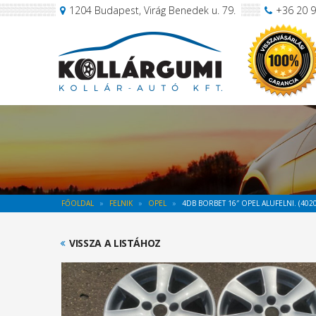
1204 Budapest, Virág Benedek u. 79.
+36 20 
FŐOLDAL
FELNIK
OPEL
4DB BORBET 16″ OPEL ALUFELNI. (4020
VISSZA A LISTÁHOZ