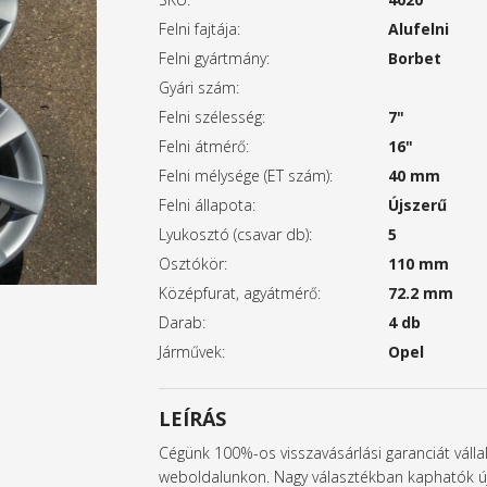
Felni fajtája:
Alufelni
Felni gyártmány:
Borbet
Gyári szám:
Felni szélesség:
7"
Felni átmérő:
16"
Felni mélysége (ET szám):
40 mm
Felni állapota:
Újszerű
Lyukosztó (csavar db):
5
Osztókör:
110 mm
Középfurat, agyátmérő:
72.2 mm
Darab:
4 db
Járművek:
Opel
LEÍRÁS
Cégünk 100%-os visszavásárlási garanciát vállal
weboldalunkon. Nagy választékban kaphatók új 