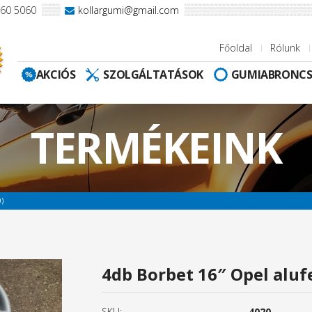
960 5060
kollargumi@gmail.com
Főoldal
Rólunk
AKCIÓS
SZOLGÁLTATÁSOK
GUMIABRONC
TERMÉKEINK
)
4db Borbet 16″ Opel alufe
SKU:
4020