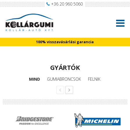
+36 20 960 5060
100% visszavásárlási garancia
GYÁRTÓK
MIND
GUMIABRONCSOK
FELNIK