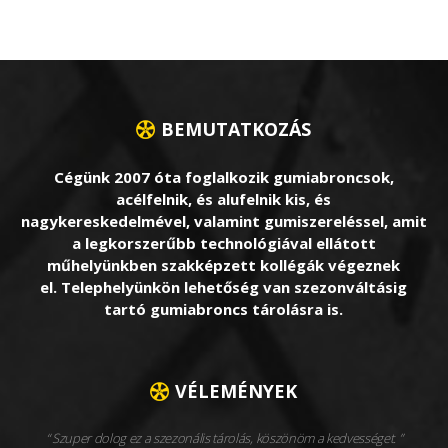
BEMUTATKOZÁS
Cégünk 2007 óta foglalkozik gumiabroncsok,
acélfelnik, és alufelnik kis, és
nagykereskedelmével, valamint gumiszereléssel, amit
a legkorszerűbb technológiával ellátott
műhelyünkben szakképzett kollégák végeznek
el. Telephelyünkön lehetőség van szezonváltásig
tartó gumiabroncs tárolásra is.
VÉLEMÉNYEK
Szuper dolog ez a szezonális tárolás, köszönöm a kedvességet.