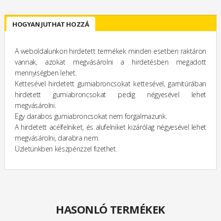
HOGYAN JUTHAT HOZZÁ
A weboldalunkon hirdetett termékek minden esetben raktáron
vannak, azokat megvásárolni a hirdetésben megadott
mennyiségben lehet.
Kettesével hirdetett gumiabroncsokat kettesével, garnitúrában
hirdetett gumiabroncsokat pedig négyesével lehet
megvásárolni.
Egy darabos gumiabroncsokat nem forgalmazunk.
A hirdetett acélfelniket, és alufelniket kizárólag négyesével lehet
megvásárolni, darabra nem.
Üzletünkben készpénzzel fizethet.
HASONLÓ TERMÉKEK