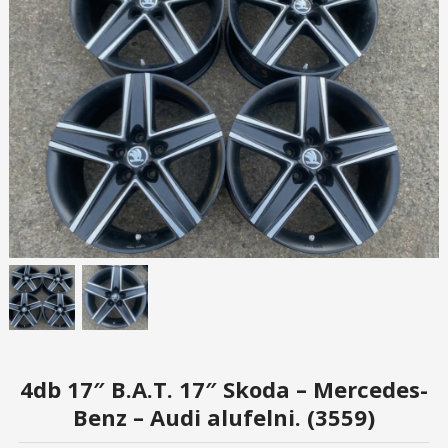
4db 17″ B.A.T. 17″ Skoda – Mercedes-
Benz – Audi alufelni. (3559)