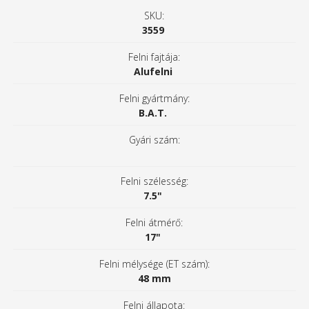
SKU:
3559
Felni fajtája:
Alufelni
Felni gyártmány:
B.A.T.
Gyári szám:
Felni szélesség:
7.5"
Felni átmérő:
17"
Felni mélysége (ET szám):
48 mm
Felni állapota: