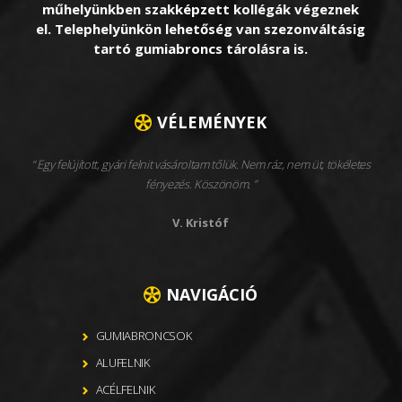
műhelyünkben szakképzett kollégák végeznek
el. Telephelyünkön lehetőség van szezonváltásig
tartó gumiabroncs tárolásra is.
VÉLEMÉNYEK
Egy felújított, gyári felnit vásároltam tőlük. Nem ráz, nem üt, tökéletes
fényezés. Köszönöm.
V. Kristóf
NAVIGÁCIÓ
GUMIABRONCSOK
ALUFELNIK
ACÉLFELNIK