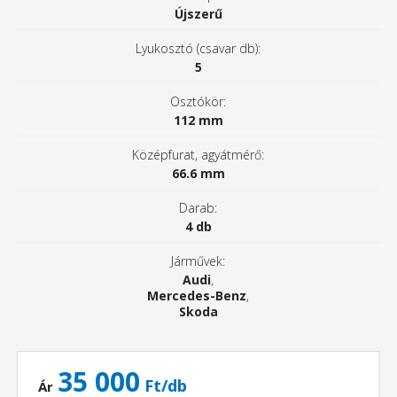
Újszerű
Lyukosztó (csavar db):
5
Osztókör:
112 mm
Középfurat, agyátmérő:
66.6 mm
Darab:
4 db
Járművek:
Audi
,
Mercedes-Benz
,
Skoda
35 000
Ft/db
Ár