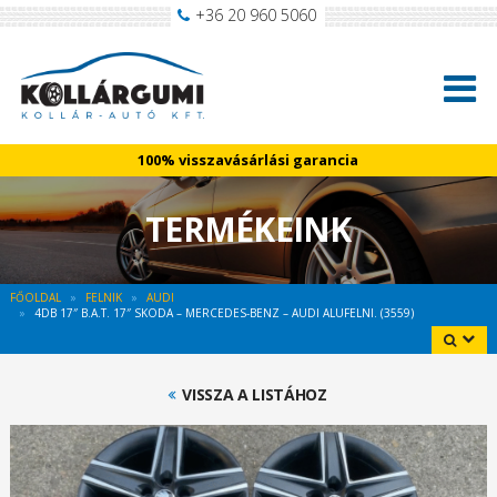
+36 20 960 5060
100% visszavásárlási garancia
TERMÉKEINK
FŐOLDAL
FELNIK
AUDI
4DB 17″ B.A.T. 17″ SKODA – MERCEDES-BENZ – AUDI ALUFELNI. (3559)
VISSZA A LISTÁHOZ