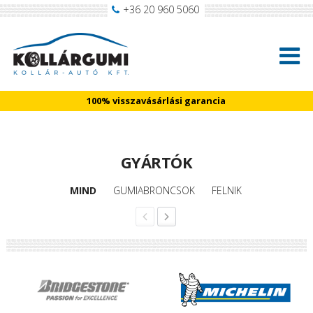
+36 20 960 5060
100% visszavásárlási garancia
GYÁRTÓK
MIND
GUMIABRONCSOK
FELNIK