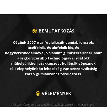
BEMUTATKOZÁS
Cégünk 2007 óta foglalkozik gumiabroncsok,
acélfelnik, és alufelnik kis, és
nagykereskedelmével, valamint gumiszereléssel, amit
a legkorszerűbb technológiával ellátott
műhelyünkben szakképzett kollégák végeznek
el. Telephelyünkön lehetőség van szezonváltásig
tartó gumiabroncs tárolásra is.
VÉLEMÉNYEK
Szuper dolog ez a szezonális tárolás, köszönöm a kedvességet.