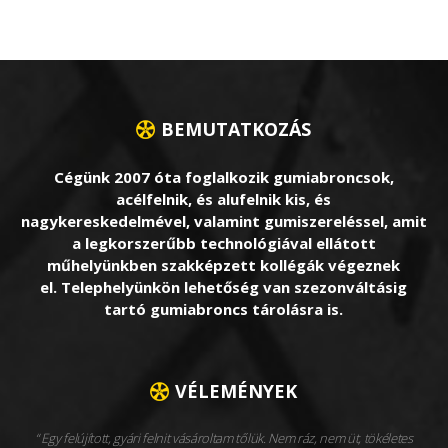
BEMUTATKOZÁS
Cégünk 2007 óta foglalkozik gumiabroncsok,
acélfelnik, és alufelnik kis, és
nagykereskedelmével, valamint gumiszereléssel, amit
a legkorszerűbb technológiával ellátott
műhelyünkben szakképzett kollégák végeznek
el. Telephelyünkön lehetőség van szezonváltásig
tartó gumiabroncs tárolásra is.
VÉLEMÉNYEK
Egy felújított, gyári felnit vásároltam tőlük. Nem ráz, nem üt, tökéletes