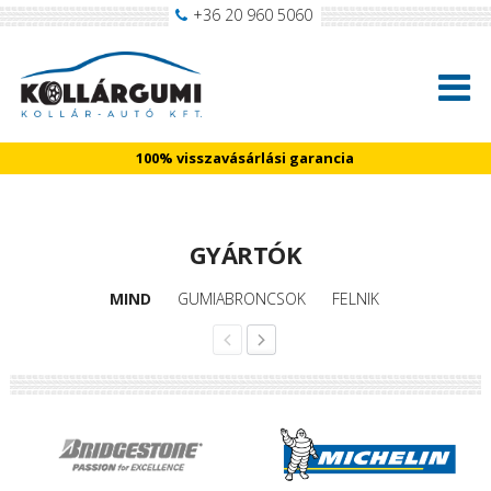
+36 20 960 5060
100% visszavásárlási garancia
GYÁRTÓK
MIND
GUMIABRONCSOK
FELNIK