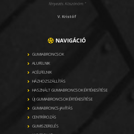
fényezés. Köszönöm.
V. Kristóf
NAVIGÁCIÓ
GUMIABRONCSOK
ALUFELNIK
ACÉLFELNIK
HÁZHOZSZÁLLÍTÁS
HASZNÁLT GUMIABRONCSOK ÉRTÉKESÍTÉSE
ÚJ GUMIABRONCSOK ÉRTÉKESÍTÉSE
GUMIABRONCS-JAVÍTÁS
CENTRÍROZÁS
GUMISZERELÉS