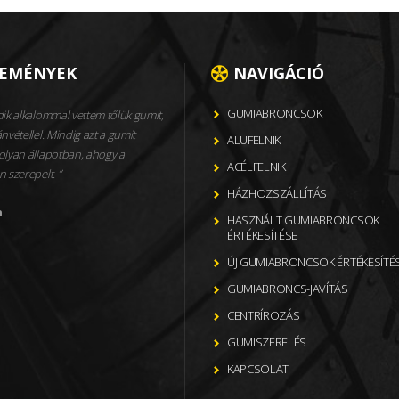
LEMÉNYEK
NAVIGÁCIÓ
GUMIABRONCSOK
ik alkalommal vettem tőlük gumit,
nvétellel. Mindig azt a gumit
ALUFELNIK
olyan állapotban, ahogy a
ACÉLFELNIK
n szerepelt.
HÁZHOZSZÁLLÍTÁS
n
HASZNÁLT GUMIABRONCSOK
ÉRTÉKESÍTÉSE
ÚJ GUMIABRONCSOK ÉRTÉKESÍTÉ
GUMIABRONCS-JAVÍTÁS
CENTRÍROZÁS
GUMISZERELÉS
KAPCSOLAT